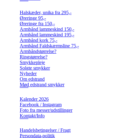
Halskæder, unika fra 295,-
Øreringe 95,-
Øreringe fra 150,-
Armbånd lammeskind 150,-
Armbånd lammeskind 195,-
Armbånd kork 75,-
Armbånd Faldskærmsline 75,-
Armbåndstørrelse?
Ringstørrelse?
Smykkepleje
Solgte smykker
Nyheder
Om edstrand
Mød edstrand smykker
Kalender 2026
Facebook / Instagram
Foto fra messer/udstillinger
Kontakt/Info
Handelsbetingelser / Fragt
Persondata-politik