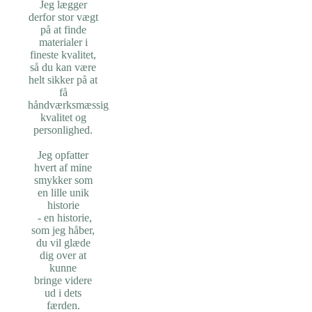
Jeg lægger
derfor stor vægt
på at finde
materialer i
fineste kvalitet,
så du kan være
helt sikker på at
få
håndværksmæssig
kvalitet og
personlighed.
Jeg opfatter
hvert af mine
smykker som
en lille unik
historie
-
en historie,
som jeg håber,
du vil glæde
dig over at
kunne
bringe
videre
ud i dets
færden.