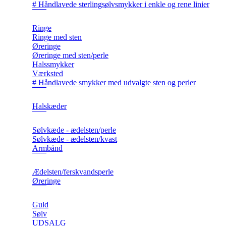
# Håndlavede sterlingsølvsmykker i enkle og rene linier
Ringe
Ringe med sten
Øreringe
Øreringe med sten/perle
Halssmykker
Værksted
# Håndlavede smykker med udvalgte sten og perler
Halskæder
Sølvkæde - ædelsten/perle
Sølvkæde - ædelsten/kvast
Armbånd
Ædelsten/ferskvandsperle
Øreringe
Guld
Sølv
UDSALG