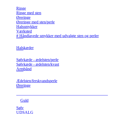
Ringe
Ringe med sten
Øreringe
Øreringe med sten/perle
Halssmykker
Værksted
# Håndlavede smykker med udvalgte sten og perler
Halskæder
Sølvkæde - ædelsten/perle
Sølvkæde - ædelsten/kvast
Armbånd
Ædelsten/ferskvandsperle
Øreringe
Guld
Sølv
UDSALG