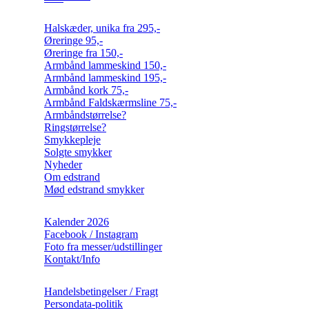
Halskæder, unika fra 295,-
Øreringe 95,-
Øreringe fra 150,-
Armbånd lammeskind 150,-
Armbånd lammeskind 195,-
Armbånd kork 75,-
Armbånd Faldskærmsline 75,-
Armbåndstørrelse?
Ringstørrelse?
Smykkepleje
Solgte smykker
Nyheder
Om edstrand
Mød edstrand smykker
Kalender 2026
Facebook / Instagram
Foto fra messer/udstillinger
Kontakt/Info
Handelsbetingelser / Fragt
Persondata-politik