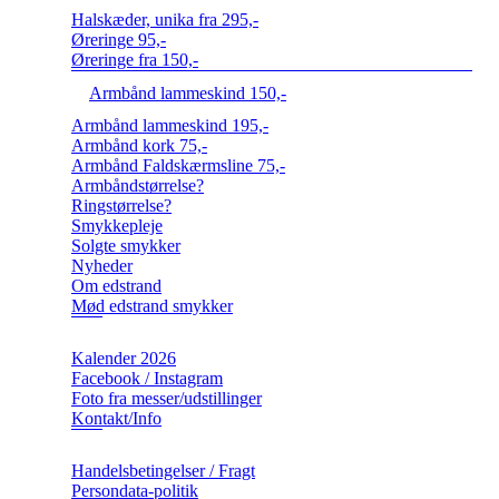
Halskæder, unika fra 295,-
Øreringe 95,-
Øreringe fra 150,-
Armbånd lammeskind 150,-
Armbånd lammeskind 195,-
Armbånd kork 75,-
Armbånd Faldskærmsline 75,-
Armbåndstørrelse?
Ringstørrelse?
Smykkepleje
Solgte smykker
Nyheder
Om edstrand
Mød edstrand smykker
Kalender 2026
Facebook / Instagram
Foto fra messer/udstillinger
Kontakt/Info
Handelsbetingelser / Fragt
Persondata-politik