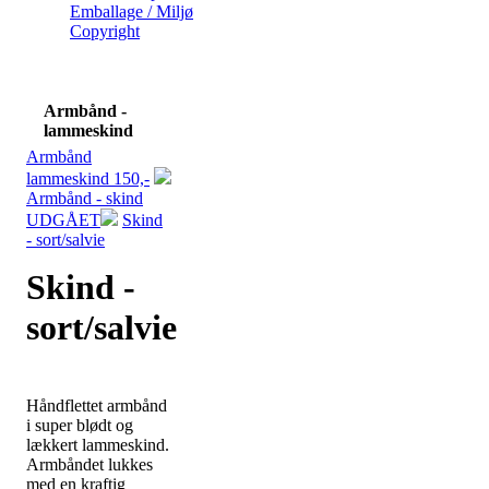
Emballage / Miljø
Copyright
Armbånd -
lammeskind
Armbånd
lammeskind 150,-
Armbånd - skind
UDGÅET
Skind
- sort/salvie
Skind -
sort/salvie
Håndflettet armbånd
i super blødt og
lækkert lammeskind.
Armbåndet lukkes
med en kraftig