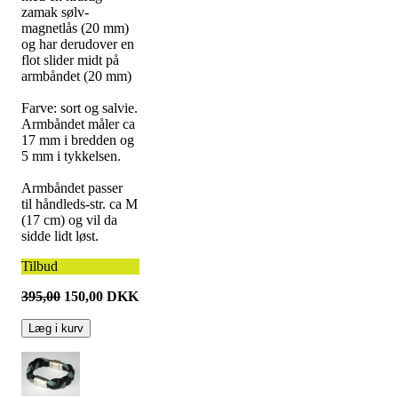
zamak sølv-
magnetlås (20 mm)
og har derudover en
flot slider midt på
armbåndet (20 mm)
Farve: sort og salvie.
Armbåndet måler ca
17 mm i bredden og
5 mm i tykkelsen.
Armbåndet passer
til håndleds-str. ca M
(17 cm) og vil da
sidde lidt løst.
Tilbud
395,00
150,00
DKK
Læg i kurv