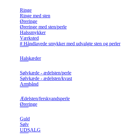
Ringe
Ringe med sten
Øreringe
Øreringe med sten/perle
Halssmykker
Værksted
# Håndlavede smykker med udvalgte sten og perler
Halskæder
Sølvkæde - ædelsten/perle
Sølvkæde - ædelsten/kvast
Armbånd
Ædelsten/ferskvandsperle
Øreringe
Guld
Sølv
UDSALG