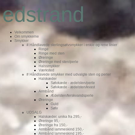
edstrand
Velkommen
Om smykkerne
Smykker
# Håndlavede sterlingsølvsmykker i enkle og rene linier
Ringe
Ringe med sten
Øreringe
Øreringe med sten/perle
Halssmykker
Værksted
# Håndlavede smykker med udvalgte sten og perler
Halskæder
Sølvkæde - ædelsten/perle
Sølvkæde - ædelsten/kvast
Armbånd
Ædelsten/ferskvandsperle
Øreringe
Guld
Sølv
UDSALG
Halskæder, unika fra 295,-
Øreringe 95,-
Øreringe fra 150,-
Armbånd lammeskind 150,-
Armbånd lammeskind 195,-