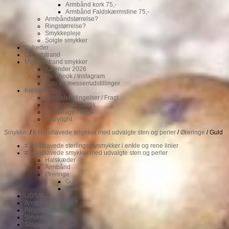
Armbånd kork 75,-
Armbånd Faldskærmsline 75,-
Armbåndstørrelse?
Ringstørrelse?
Smykkepleje
Solgte smykker
Nyheder
Om edstrand
Mød edstrand smykker
Kalender 2026
Facebook / Instagram
Foto fra messer/udstillinger
Kontakt/Info
Handelsbetingelser / Fragt
Persondata-politik
Emballage / Miljø
Copyright
Smykker
/
# Håndlavede smykker med udvalgte sten og perler
/
Øreringe
/ Guld
# Håndlavede sterlingsølvsmykker i enkle og rene linier
# Håndlavede smykker med udvalgte sten og perler
Halskæder
Armbånd
Øreringe
Guld
Sølv
UDSALG
Armbåndstørrelse?
Ringstørrelse?
Smykkepleje
Solgte smykker