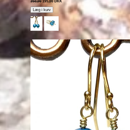
350,00
195,00
DKK
Læg i kurv