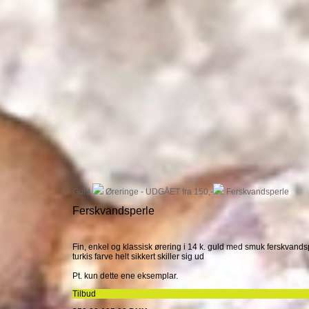
Guld
Øreringe - UDGÅET fra 150,-
Ferskvandsperle
Ferskvandsperle
Fin, enkel og klassisk ørering i 14 k. guld med smuk ferskvands
turkis farve helt sikkert skiller sig ud
Pt. kun dette ene eksemplar.
Tilbud