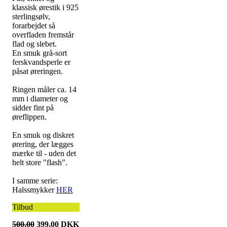
klassisk ørestik i 925
sterlingsølv,
forarbejdet så
overfladen fremstår
flad og slebet.
En smuk grå-sort
ferskvandsperle er
påsat øreringen.
Ringen måler ca. 14
mm i diameter og
sidder fint på
øreflippen.
En smuk og diskret
ørering, der lægges
mærke til - uden det
helt store "flash".
I samme serie:
Halssmykker
HER
Tilbud
500,00
399,00
DKK