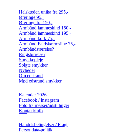
Halskæder, unika fra 295,-
Øreringe 95,-
Øreringe fra 150,-
Armbånd lammeskind 150,-
Armbånd lammeskind 195,-
Armbånd kork 75,-
Armbånd Faldskærmsline 75,-
Armbåndstørrelse?
Ringstørrelse?
Smykkepleje
Solgte smykker
Nyheder
Om edstrand
Mød edstrand smykker
Kalender 2026
Facebook / Instagram
Foto fra messer/udstillinger
Kontakt/Info
Handelsbetingelser / Fragt
Persondata-politik