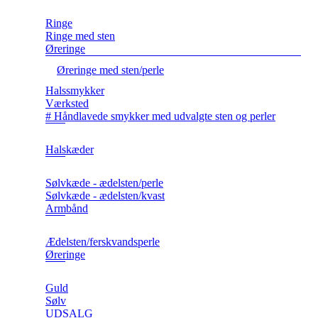
Ringe
Ringe med sten
Øreringe
Øreringe med sten/perle
Halssmykker
Værksted
# Håndlavede smykker med udvalgte sten og perler
Halskæder
Sølvkæde - ædelsten/perle
Sølvkæde - ædelsten/kvast
Armbånd
Ædelsten/ferskvandsperle
Øreringe
Guld
Sølv
UDSALG