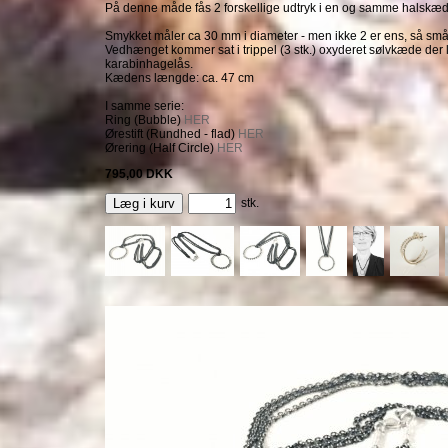
På denne måde fås 2 forskellige udtryk i en og samme halskæd
Smykket måler ca 30 mm i diameter - men ikke 2 er ens, så små
Vedhænget kommer sat i trippel (3 stk.) oxyderet sølvkæde der
karabinhagelås.
Kædens længde: ca. 47 cm
I samme serie:
Ring (Bubble)
HER
Ørestift (Rundhed - flad)
HER
Ørering (Half Circle)
HER
795,00
DKK
Læg i kurv
stk.