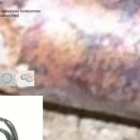
e.
 variationer forekommer.
 lukkes med