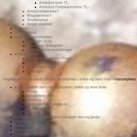
Armbånd kork 75,-
Armbånd Faldskærmsline 75,-
Armbåndstørrelse?
Ringstørrelse?
Smykkepleje
Solgte smykker
Nyheder
Om edstrand
Mød edstrand smykker
Kalender 2026
Facebook / Instagram
Foto fra messer/udstillinger
Kontakt/Info
Handelsbetingelser / Fragt
Persondata-politik
Emballage / Miljø
Copyright
Smykker
/
# Håndlavede sterlingsølvsmykker i enkle og rene linier
/ Halssmykker
# Håndlavede sterlingsølvsmykker i enkle og rene linier
Ringe
Ringe med sten
Øreringe
Øreringe med sten/perle
Halssmykker
Værksted
# Håndlavede smykker med udvalgte sten og perler
UDSALG
Armbåndstørrelse?
Ringstørrelse?
Smykkepleje