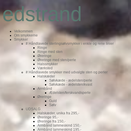
edstrand
Velkommen
Om smykkerne
Smykker
# Håndlavede sterlingsølvsmykker i enkle og rene linier
Ringe
Ringe med sten
Øreringe
Øreringe med sten/perle
Halssmykker
Værksted
# Håndlavede smykker med udvalgte sten og perler
Halskæder
Sølvkæde - ædelsten/perle
Sølvkæde - ædelsten/kvast
Armbånd
Ædelsten/ferskvandsperle
Øreringe
Guld
Sølv
UDSALG
Halskæder, unika fra 295,-
Øreringe 95,-
Øreringe fra 150,-
Armbånd lammeskind 150,-
Armbånd lammeskind 195,-