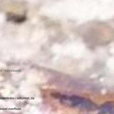
 - trippelkæde
nderledes i udtrykket, da
slebet overflade.