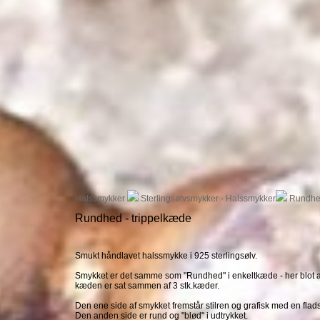
Halssmykker
Sterlingsølvsmykker - Halssmykker
Rundhed
Rundhed - trippelkæde
Smukt håndlavet halssmykke i 925 sterlingsølv.
Smykket er det samme som "Rundhed" i enkeltkæde - her blot a
kæden er sat sammen af 3 stk.kæder.
Den ene side af smykket fremstår stilren og grafisk med en flad
Den anden side er rund og "blød" i udtrykket.